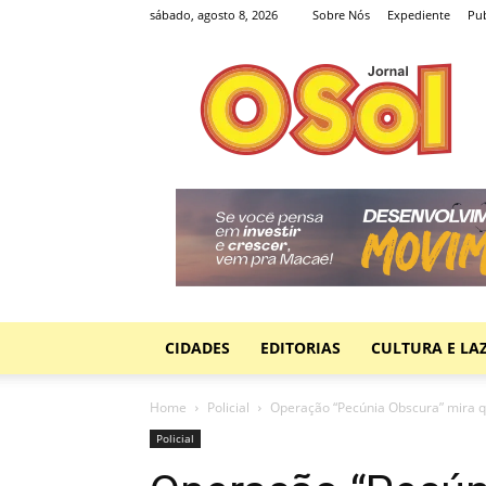
sábado, agosto 8, 2026
Sobre Nós
Expediente
Pub
Jornal
O
Sol
CIDADES
EDITORIAS
CULTURA E LA
Home
Policial
Operação “Pecúnia Obscura” mira q
Policial