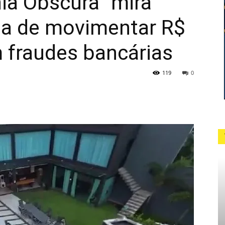
ia Obscura” mira
da de movimentar R$
 fraudes bancárias
119
0