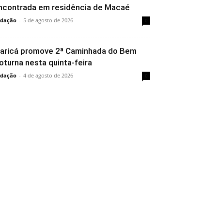
ncontrada em residência de Macaé
dação
-
5 de agosto de 2026
0
aricá promove 2ª Caminhada do Bem
oturna nesta quinta-feira
dação
-
4 de agosto de 2026
0