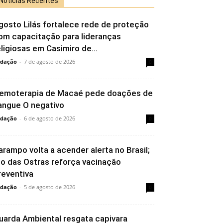
Notícias Recentes
gosto Lilás fortalece rede de proteção
om capacitação para lideranças
eligiosas em Casimiro de...
dação
-
7 de agosto de 2026
0
emoterapia de Macaé pede doações de
angue O negativo
dação
-
6 de agosto de 2026
0
arampo volta a acender alerta no Brasil;
io das Ostras reforça vacinação
reventiva
dação
-
5 de agosto de 2026
0
uarda Ambiental resgata capivara