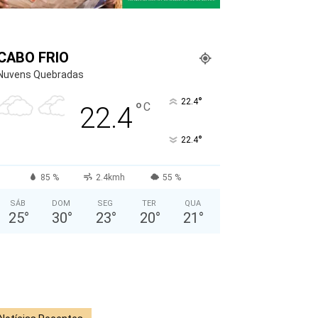
CABO FRIO
Nuvens Quebradas
°
22.4
°
C
22.4
°
22.4
85 %
2.4kmh
55 %
SÁB
DOM
SEG
TER
QUA
25
°
30
°
23
°
20
°
21
°