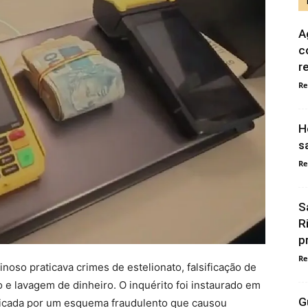
A
c
r
Re
H
s
Re
S
R
p
Re
oso praticava crimes de estelionato, falsificação de
e lavagem de dinheiro. O inquérito foi instaurado em
G
dicada por um esquema fraudulento que causou