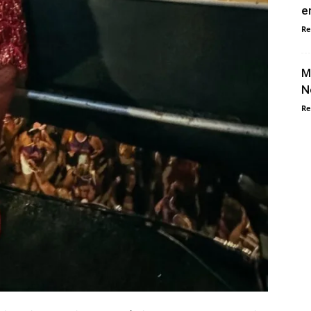
e
Re
M
N
Re