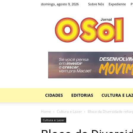
domingo, agosto 9, 2026
Sobre Nós
Expediente
P
Jornal
O
Sol
CIDADES
EDITORIAS
CULTURA E LA
Home
Cultura e Lazer
Bloco da Diversidade reforç
Cultura e Lazer