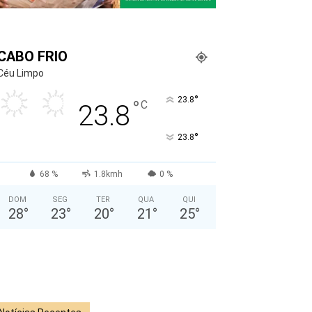
CABO FRIO
Céu Limpo
°
23.8
°
C
23.8
°
23.8
68 %
1.8kmh
0 %
DOM
SEG
TER
QUA
QUI
28
°
23
°
20
°
21
°
25
°