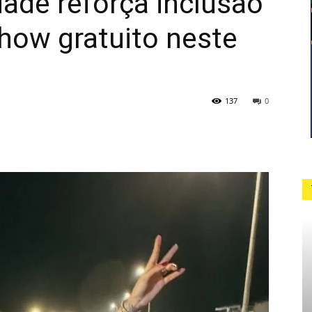
dade reforça inclusão
how gratuito neste
137
0