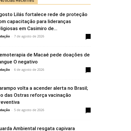
Notícias Recentes
gosto Lilás fortalece rede de proteção
om capacitação para lideranças
eligiosas em Casimiro de...
dação
-
7 de agosto de 2026
0
emoterapia de Macaé pede doações de
angue O negativo
dação
-
6 de agosto de 2026
0
arampo volta a acender alerta no Brasil;
io das Ostras reforça vacinação
reventiva
dação
-
5 de agosto de 2026
0
uarda Ambiental resgata capivara