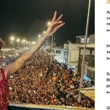
A
c
r
Re
H
s
Re
S
R
p
Re
G