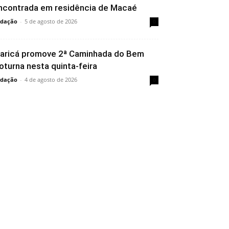
ncontrada em residência de Macaé
dação
-
5 de agosto de 2026
0
aricá promove 2ª Caminhada do Bem
oturna nesta quinta-feira
dação
-
4 de agosto de 2026
0