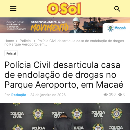
Home
Policial
Polícia Civil desarticula casa de endolação de drogas
no Parque Aeroporto, em...
Policial
Polícia Civil desarticula casa
de endolação de drogas no
Parque Aeroporto, em Macaé
206
0
Por
Redação
-
24 de janeiro de 2026