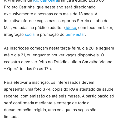
A Prefeitura de
Rio das Ostra
s lança a edição 2026 do
Projeto Ostrinha, que neste ano será direcionado
exclusivamente a pessoas com mais de 18 anos. A
iniciativa oferece vagas nas categorias Sereia e Lobo do
Mar, voltadas ao público adulto e
idoso
, com foco em lazer,
integração
social
e promoção do
bem-estar
.
As inscrições começam nesta terça-feira, dia 20, e seguem
até o dia 21, ou enquanto houver vagas disponíveis. O
cadastro deve ser feito no Estádio Julieta Carvalho Vianna
– Operário, das 9h às 17h.
Para efetivar a inscrição, os interessados devem
apresentar uma foto 3×4, cópia do RG e atestado de saúde
recente, com emissão de até seis meses. A participação só
será confirmada mediante a entrega de toda a
documentação exigida, uma vez que as vagas são
limitadas.