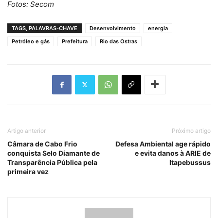
Fotos: Secom
TAGS, PALAVRAS-CHAVE
Desenvolvimento
energia
Petróleo e gás
Prefeitura
Rio das Ostras
Artigo anterior
Próximo artigo
Câmara de Cabo Frio
Defesa Ambiental age rápido
conquista Selo Diamante de
e evita danos à ARIE de
Transparência Pública pela
Itapebussus
primeira vez