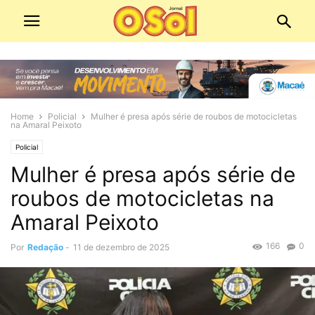
Home
Policial
Mulher é presa após série de roubos de motocicletas
na Amaral Peixoto
Policial
Mulher é presa após série de
roubos de motocicletas na
Amaral Peixoto
166
0
Por
Redação
-
11 de dezembro de 2025