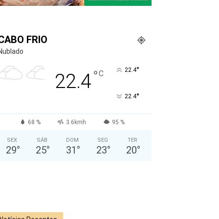
CABO FRIO
Nublado
°
22.4
°
C
22.4
°
22.4
68 %
3.6kmh
95 %
SEX
SÁB
DOM
SEG
TER
29
°
25
°
31
°
23
°
20
°