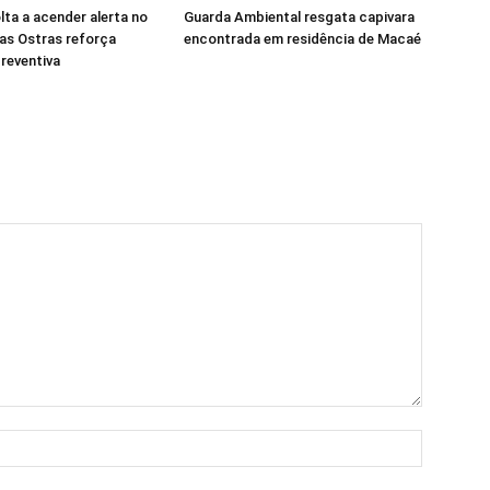
ta a acender alerta no
Guarda Ambiental resgata capivara
das Ostras reforça
encontrada em residência de Macaé
reventiva