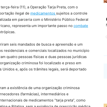
terça-feira (11), a Operação Tarja Preta, com o
portação ilegal de
medicamentos
sujeitos a controle
alizada em parceria com o Ministério Público Federal
ricano, representa um importante passo no
combate
otrópicas.
mpriram seis mandados de busca e apreensão e um
 residenciais e comerciais localizados no município
am quatro pessoas físicas e duas pessoas jurídicas
 organização criminosa foi localizado e preso em
s Unidos e, após os trâmites legais, será deportado
aram a existência de uma organização criminosa
ornecedores (farmácias), intermediários e
nternacionais de medicamentos “tarja preta”, como
ina e Ritalina, sem a exigência de prescrição médica,