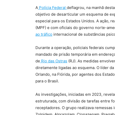
A
Polícia Federal
deflagrou, na manhã desta 
objetivo de desarticular um esquema de ex
especial para os Estados Unidos. A ação, re
(MPF) e com oficiais do governo norte-ame
ao tráfico
internacional de substâncias psic
Durante a operação, policiais federais cu
mandado de prisão temporária em endereços
de
Rio das Ostras
(RJ). As medidas envolver
diretamente ligadas ao esquema. O líder da
Orlando, na Flórida, por agentes dos Estado
para o Brasil.
As investigações, iniciadas em 2023, revel
estruturada, com divisão de tarefas entre f
receptadores. O grupo realizava remessas i
Zolpidem, Alprazolam, Clonazepam, Pregabal