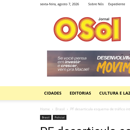
sexta-feira, agosto 7, 2026
Sobre Nós
Expediente
Jornal
O
Sol
CIDADES
EDITORIAS
CULTURA E LA
Home
Brasil
PF desarticula esquema de tráfico i
Brasil
Policial