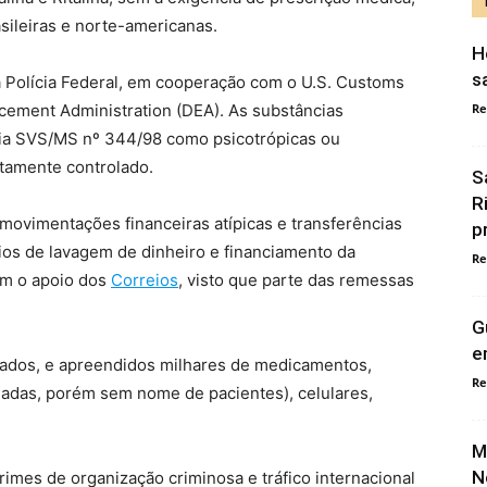
sileiras e norte-americanas.
H
s
a Polícia Federal, em cooperação com o U.S. Customs
cement Administration (DEA). As substâncias
Re
aria SVS/MS nº 344/98 como psicotrópicas ou
ltamente controlado.
S
R
movimentações financeiras atípicas e transferências
p
cios de lavagem de dinheiro e financiamento da
Re
com o apoio dos
Correios
, visto que parte das remessas
G
e
gados, e apreendidos milhares de medicamentos,
Re
nadas, porém sem nome de pacientes), celulares,
M
N
imes de organização criminosa e tráfico internacional