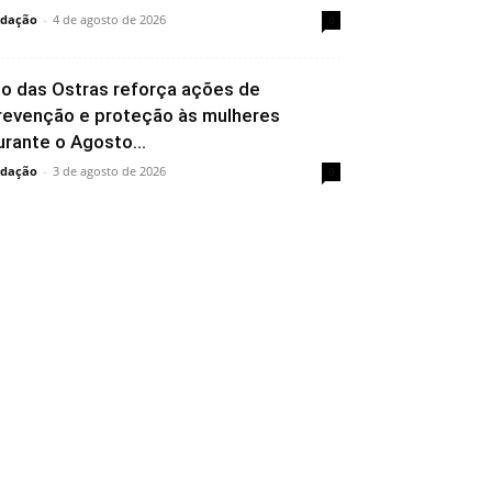
dação
-
4 de agosto de 2026
0
io das Ostras reforça ações de
revenção e proteção às mulheres
urante o Agosto...
dação
-
3 de agosto de 2026
0