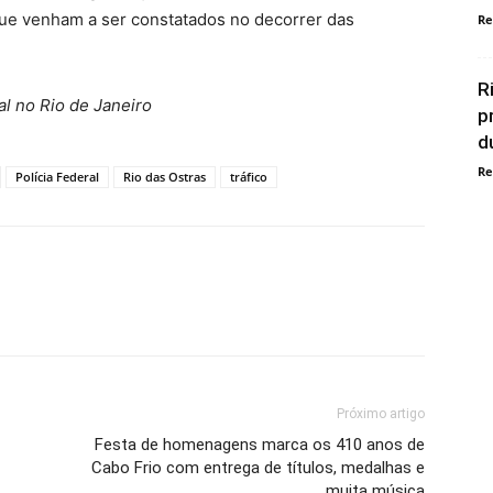
que venham a ser constatados no decorrer das
Re
R
al no Rio de Janeiro
p
d
Re
Polícia Federal
Rio das Ostras
tráfico
Próximo artigo
Festa de homenagens marca os 410 anos de
Cabo Frio com entrega de títulos, medalhas e
muita música