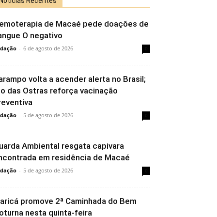
Notícias Recentes
emoterapia de Macaé pede doações de
angue O negativo
dação
-
6 de agosto de 2026
0
arampo volta a acender alerta no Brasil;
io das Ostras reforça vacinação
reventiva
dação
-
5 de agosto de 2026
0
uarda Ambiental resgata capivara
ncontrada em residência de Macaé
dação
-
5 de agosto de 2026
0
aricá promove 2ª Caminhada do Bem
oturna nesta quinta-feira