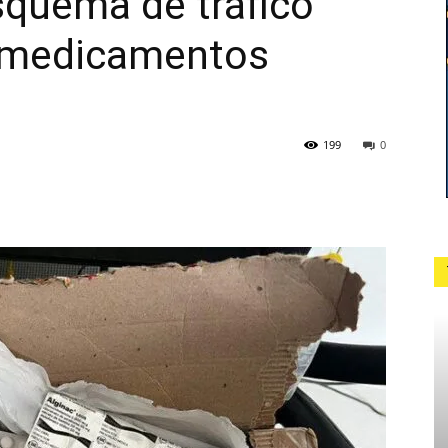
squema de tráfico
e medicamentos
199
0