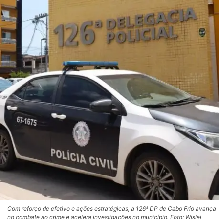
Com reforço de efetivo e ações estratégicas, a 126ª DP de Cabo Frio avança
no combate ao crime e acelera investigações no município. Foto: Wislei