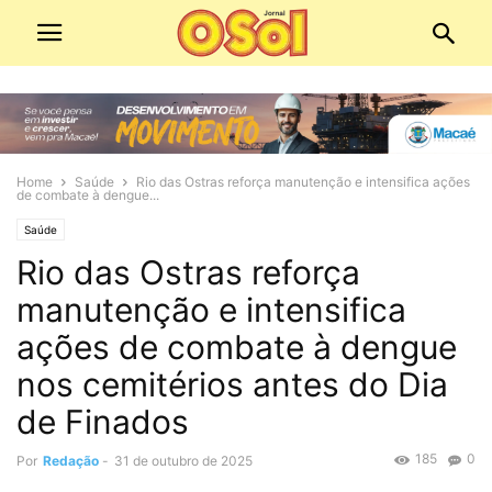
Home
Saúde
Rio das Ostras reforça manutenção e intensifica ações
de combate à dengue...
Saúde
Rio das Ostras reforça
manutenção e intensifica
ações de combate à dengue
nos cemitérios antes do Dia
de Finados
185
0
Por
Redação
-
31 de outubro de 2025