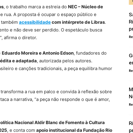
os
, o trabalho marca a estreia do
NEC – Núcleo de
 rua. A proposta é ocupar o espaço público e
S
R
do também
acessibilidade
com intérprete de Libras
.
p
nto e não deve ser perdido. O espetáculo busca
Re
, afirma o diretor.
e
Eduardo Moreira e Antonio Edson
, fundadores do
G
nédita e adaptada
, autorizada pelos autores.
e
ileiro e canções tradicionais, a peça equilibra humor
Re
M
a transforma a rua em palco e convida à reflexão sobre
N
taca a narrativa, “a peça não responde o que é amor,
Re
olítica Nacional Aldir Blanc de Fomento à Cultura
R
2025
, e conta com
apoio institucional da Fundação Rio
p