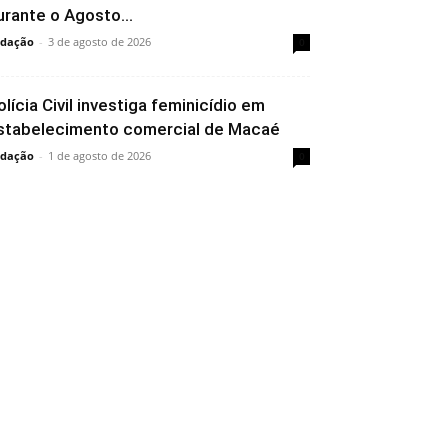
urante o Agosto...
dação
-
3 de agosto de 2026
0
olícia Civil investiga feminicídio em
stabelecimento comercial de Macaé
dação
-
1 de agosto de 2026
0