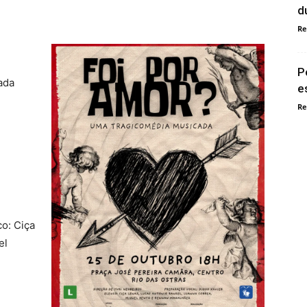
d
Re
P
cada
e
Re
co: Ciça
el