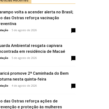
Notícias Recentes
arampo volta a acender alerta no Brasil;
io das Ostras reforça vacinação
reventiva
dação
-
5 de agosto de 2026
0
uarda Ambiental resgata capivara
ncontrada em residência de Macaé
dação
-
5 de agosto de 2026
0
aricá promove 2ª Caminhada do Bem
oturna nesta quinta-feira
dação
-
4 de agosto de 2026
0
io das Ostras reforça ações de
revenção e proteção às mulheres