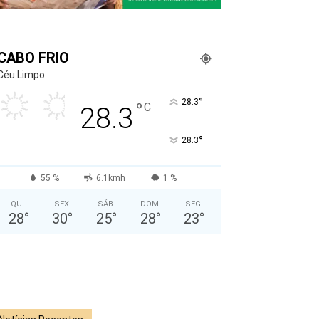
CABO FRIO
Céu Limpo
°
28.3
°
C
28.3
°
28.3
55 %
6.1kmh
1 %
QUI
SEX
SÁB
DOM
SEG
28
°
30
°
25
°
28
°
23
°