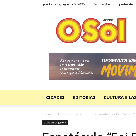
quinta-feira, agosto 6, 2026
Sobre Nós
Expediente
Jornal
O
Sol
CIDADES
EDITORIAS
CULTURA E LA
Home
Cultura e Lazer
Espetáculo “Foi Por Amor?” l
Cultura e Lazer