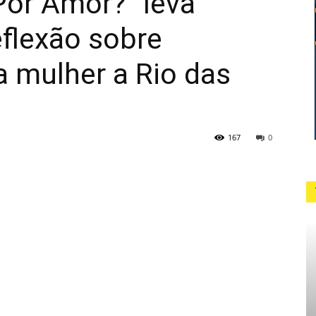
Por Amor?” leva
eflexão sobre
a mulher a Rio das
167
0