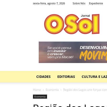
sexta-feira, agosto 7, 2026
Sobre Nós
Expediente
Jornal
O
Sol
CIDADES
EDITORIAS
CULTURA E LA
Home
Economia
Região dos Lagos une forças com
Economia