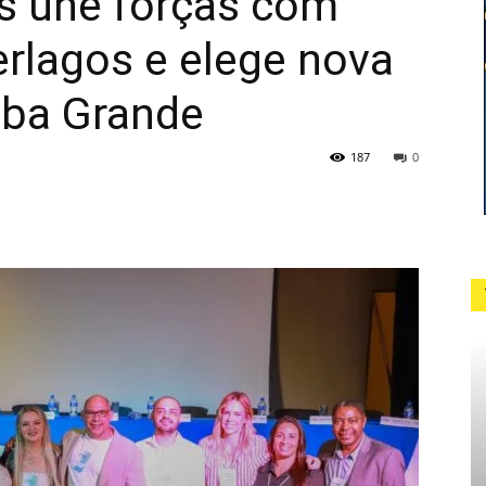
s une forças com
rlagos e elege nova
aba Grande
187
0