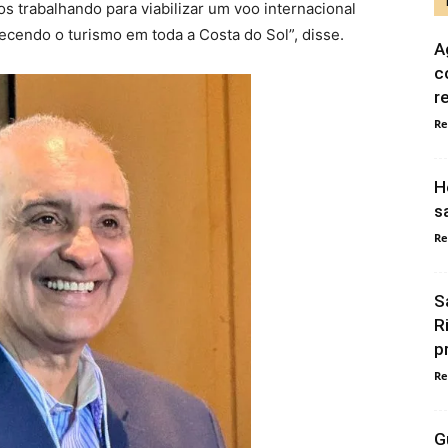
trabalhando para viabilizar um voo internacional
lecendo o turismo em toda a Costa do Sol”, disse.
A
c
r
Re
H
s
Re
S
R
p
Re
G