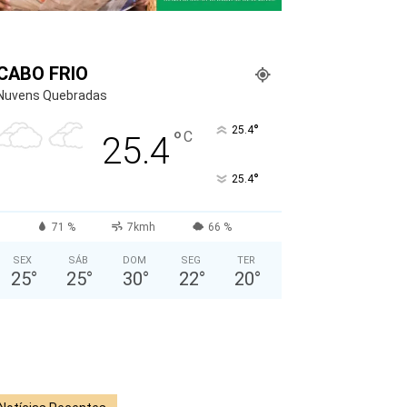
CABO FRIO
Nuvens Quebradas
°
25.4
°
C
25.4
°
25.4
71 %
7kmh
66 %
SEX
SÁB
DOM
SEG
TER
25
°
25
°
30
°
22
°
20
°