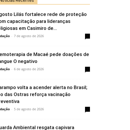
Notícias Recentes
gosto Lilás fortalece rede de proteção
om capacitação para lideranças
eligiosas em Casimiro de...
dação
-
7 de agosto de 2026
0
emoterapia de Macaé pede doações de
angue O negativo
dação
-
6 de agosto de 2026
0
arampo volta a acender alerta no Brasil;
io das Ostras reforça vacinação
reventiva
dação
-
5 de agosto de 2026
0
uarda Ambiental resgata capivara