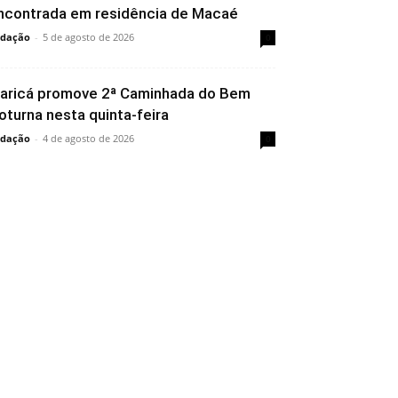
ncontrada em residência de Macaé
dação
-
5 de agosto de 2026
0
aricá promove 2ª Caminhada do Bem
oturna nesta quinta-feira
dação
-
4 de agosto de 2026
0