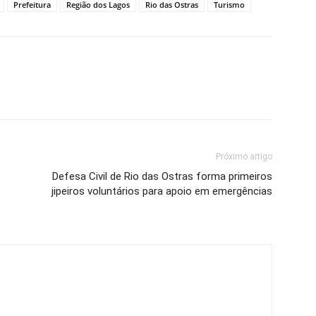
Prefeitura
Região dos Lagos
Rio das Ostras
Turismo
Próximo artigo
Defesa Civil de Rio das Ostras forma primeiros
jipeiros voluntários para apoio em emergências