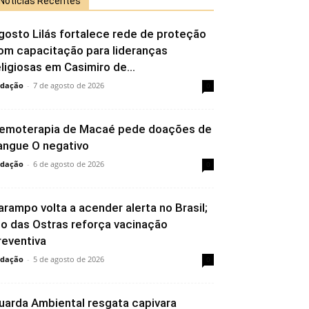
Notícias Recentes
gosto Lilás fortalece rede de proteção
om capacitação para lideranças
eligiosas em Casimiro de...
dação
-
7 de agosto de 2026
0
emoterapia de Macaé pede doações de
angue O negativo
dação
-
6 de agosto de 2026
0
arampo volta a acender alerta no Brasil;
io das Ostras reforça vacinação
reventiva
dação
-
5 de agosto de 2026
0
uarda Ambiental resgata capivara