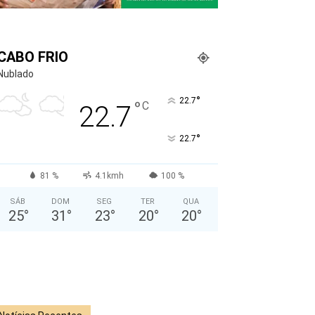
CABO FRIO
Nublado
°
22.7
°
C
22.7
°
22.7
81 %
4.1kmh
100 %
SÁB
DOM
SEG
TER
QUA
25
°
31
°
23
°
20
°
20
°