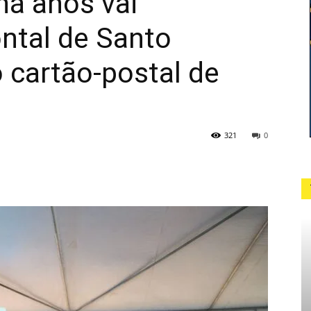
há anos vai
ntal de Santo
 cartão-postal de
321
0