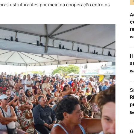
bras estruturantes por meio da cooperação entre os
A
c
r
Re
H
s
Re
S
R
p
Re
G