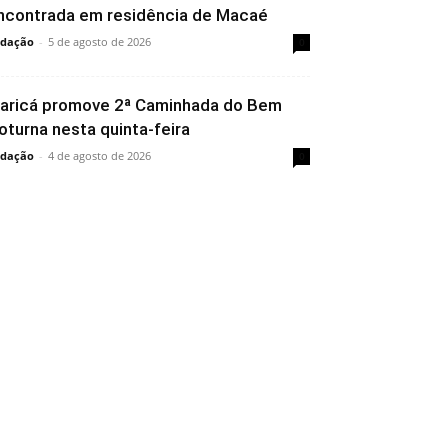
ncontrada em residência de Macaé
dação
-
5 de agosto de 2026
0
aricá promove 2ª Caminhada do Bem
oturna nesta quinta-feira
dação
-
4 de agosto de 2026
0