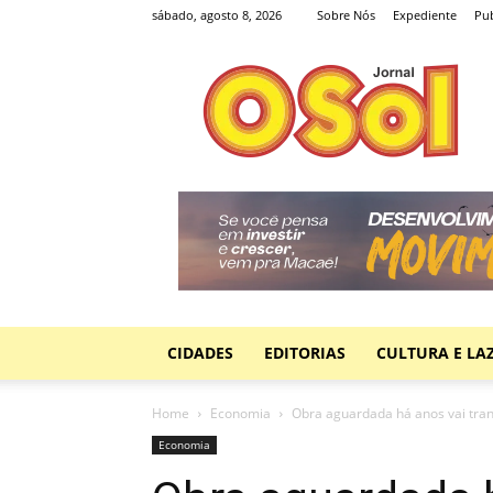
sábado, agosto 8, 2026
Sobre Nós
Expediente
Pub
Jornal
O
Sol
CIDADES
EDITORIAS
CULTURA E LA
Home
Economia
Obra aguardada há anos vai tran
Economia