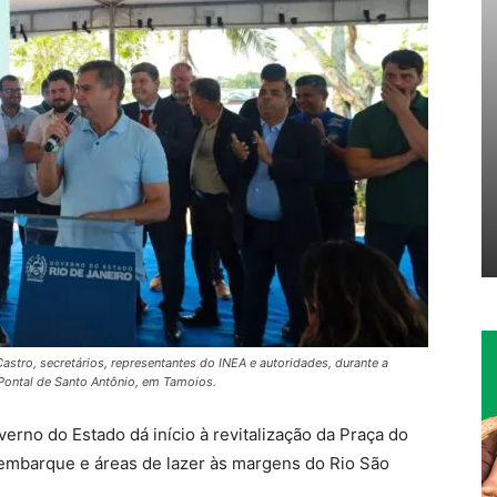
astro, secretários, representantes do INEA e autoridades, durante a
Pontal de Santo Antônio, em Tamoios.
erno do Estado dá início à revitalização da Praça do
 embarque e áreas de lazer às margens do Rio São