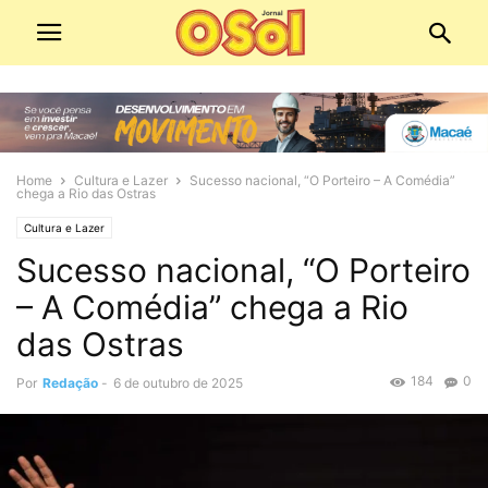
Home
Cultura e Lazer
Sucesso nacional, “O Porteiro – A Comédia”
chega a Rio das Ostras
Cultura e Lazer
Sucesso nacional, “O Porteiro
– A Comédia” chega a Rio
das Ostras
184
0
Por
Redação
-
6 de outubro de 2025