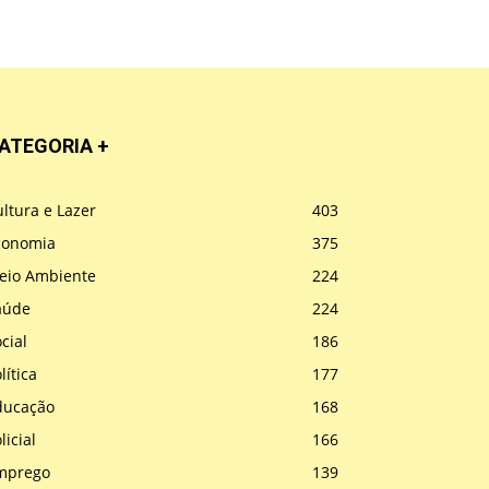
ATEGORIA +
ltura e Lazer
403
conomia
375
eio Ambiente
224
aúde
224
cial
186
lítica
177
ducação
168
licial
166
mprego
139