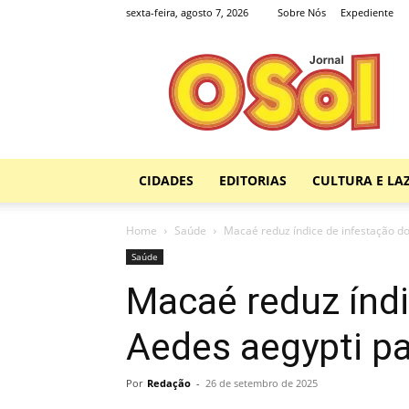
sexta-feira, agosto 7, 2026
Sobre Nós
Expediente
Jornal
O
Sol
CIDADES
EDITORIAS
CULTURA E LA
Home
Saúde
Macaé reduz índice de infestação d
Saúde
Macaé reduz índi
Aedes aegypti pa
Por
Redação
-
26 de setembro de 2025