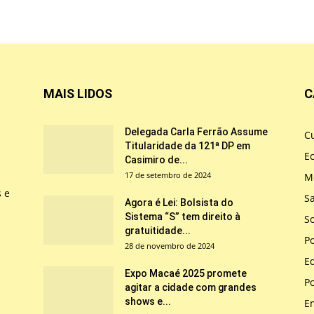
MAIS LIDOS
C
Delegada Carla Ferrão Assume
Cu
Titularidade da 121ª DP em
E
Casimiro de...
17 de setembro de 2024
M
s e
S
Agora é Lei: Bolsista do
Sistema “S” tem direito à
So
gratuitidade...
Po
28 de novembro de 2024
E
Expo Macaé 2025 promete
Po
agitar a cidade com grandes
shows e...
E