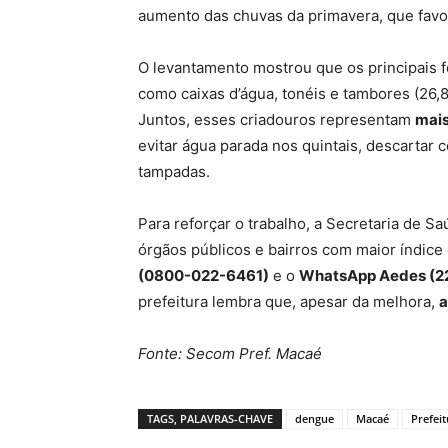
aumento das chuvas da primavera, que favor
O levantamento mostrou que os principais f
como caixas d’água, tonéis e tambores (26,8
Juntos, esses criadouros representam
mais
evitar água parada nos quintais, descartar 
tampadas.
Para reforçar o trabalho, a Secretaria de S
órgãos públicos e bairros com maior índice
(0800-022-6461)
e o
WhatsApp Aedes (2
prefeitura lembra que, apesar da melhora,
a
Fonte: Secom Pref. Macaé
TAGS, PALAVRAS-CHAVE
dengue
Macaé
Prefei