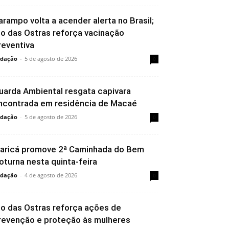
arampo volta a acender alerta no Brasil;
io das Ostras reforça vacinação
reventiva
dação
-
5 de agosto de 2026
0
uarda Ambiental resgata capivara
ncontrada em residência de Macaé
dação
-
5 de agosto de 2026
0
aricá promove 2ª Caminhada do Bem
oturna nesta quinta-feira
dação
-
4 de agosto de 2026
0
io das Ostras reforça ações de
revenção e proteção às mulheres