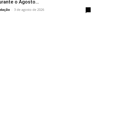
urante o Agosto...
dação
-
3 de agosto de 2026
0