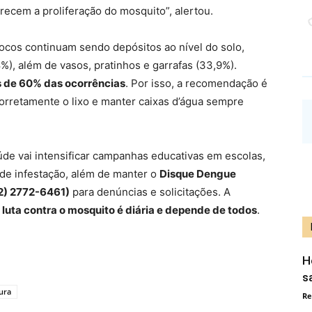
ecem a proliferação do mosquito”, alertou.
ocos continuam sendo depósitos ao nível do solo,
%), além de vasos, pratinhos e garrafas (33,9%).
 de 60% das ocorrências
. Por isso, a recomendação é
corretamente o lixo e manter caixas d’água sempre
aúde vai intensificar campanhas educativas em escolas,
 de infestação, além de manter o
Disque Dengue
2) 2772-6461)
para denúncias e solicitações. A
 luta contra o mosquito é diária e depende de todos
.
H
s
tura
Re