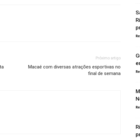
S
R
p
Re
G
Próximo artigo
e
ta
Macaé com diversas atrações esportivas no
Re
final de semana
M
N
Re
R
p