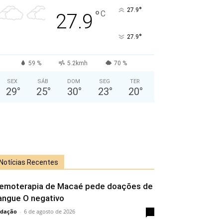
°
27.9
°
C
27.9
°
27.9
59 %
5.2kmh
70 %
SEX
SÁB
DOM
SEG
TER
29
°
25
°
30
°
23
°
20
°
Notícias Recentes
emoterapia de Macaé pede doações de
angue O negativo
dação
-
6 de agosto de 2026
0