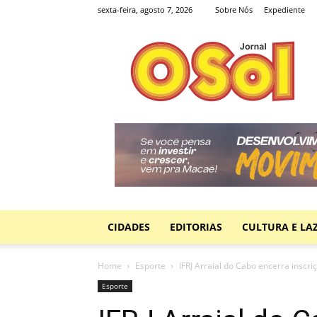
sexta-feira, agosto 7, 2026
Sobre Nós
Expediente
Jornal
O
Sol
CIDADES
EDITORIAS
CULTURA E LA
Home
Esporte
IFRJ Arraial do Cabo encerra inscr
Esporte