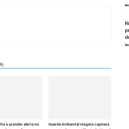
Re
R
p
d
Re
A)
ta a acender alerta no
Guarda Ambiental resgata capivara