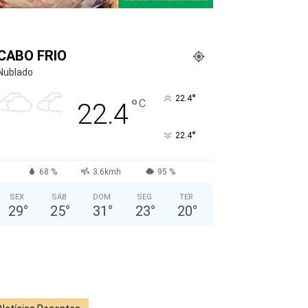
CABO FRIO
Nublado
°
22.4
°
C
22.4
°
22.4
68 %
3.6kmh
95 %
SEX
SÁB
DOM
SEG
TER
29
°
25
°
31
°
23
°
20
°