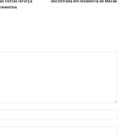
das Ostras reforça
encontrada em residência de Macaé
reventiva