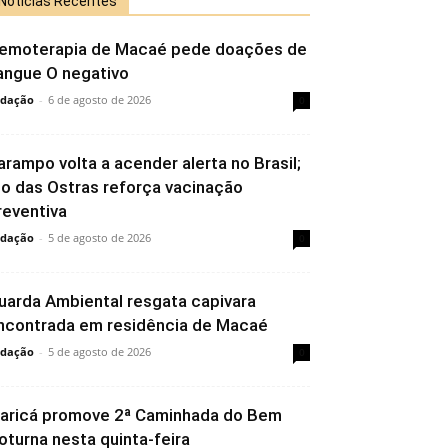
Notícias Recentes
emoterapia de Macaé pede doações de
angue O negativo
dação
-
6 de agosto de 2026
0
arampo volta a acender alerta no Brasil;
io das Ostras reforça vacinação
reventiva
dação
-
5 de agosto de 2026
0
uarda Ambiental resgata capivara
ncontrada em residência de Macaé
dação
-
5 de agosto de 2026
0
aricá promove 2ª Caminhada do Bem
oturna nesta quinta-feira