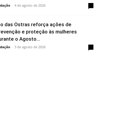
dação
-
4 de agosto de 2026
0
io das Ostras reforça ações de
revenção e proteção às mulheres
urante o Agosto...
dação
-
3 de agosto de 2026
0