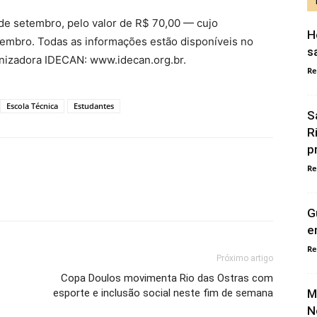
 de setembro, pelo valor de R$ 70,00 — cujo
H
embro. Todas as informações estão disponíveis no
s
ganizadora IDECAN: www.idecan.org.br.
Re
Escola Técnica
Estudantes
S
R
p
Re
G
e
Re
Próximo artigo
Copa Doulos movimenta Rio das Ostras com
esporte e inclusão social neste fim de semana
M
N