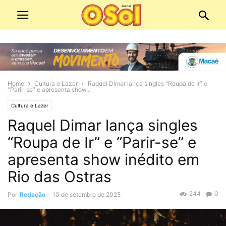
Home
Cultura e Lazer
Raquel Dimar lança singles “Roupa de Ir” e
“Parir-se” e apresenta show...
Cultura e Lazer
Raquel Dimar lança singles
“Roupa de Ir” e “Parir-se” e
apresenta show inédito em
Rio das Ostras
244
0
Por
Redação
-
10 de setembro de 2025