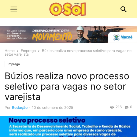
Home
Emprego
Búzios realiza novo processo seletivo para vagas no
setor varejista
Emprego
Búzios realiza novo processo
seletivo para vagas no setor
varejista
216
0
Por
Redação
-
10 de setembro de 2025