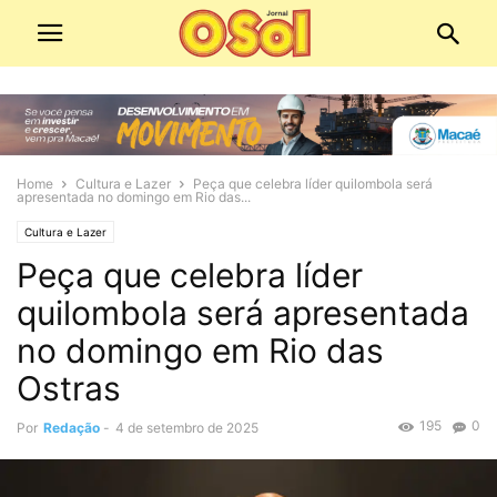
Home
Cultura e Lazer
Peça que celebra líder quilombola será
apresentada no domingo em Rio das...
Cultura e Lazer
Peça que celebra líder
quilombola será apresentada
no domingo em Rio das
Ostras
195
0
Por
Redação
-
4 de setembro de 2025