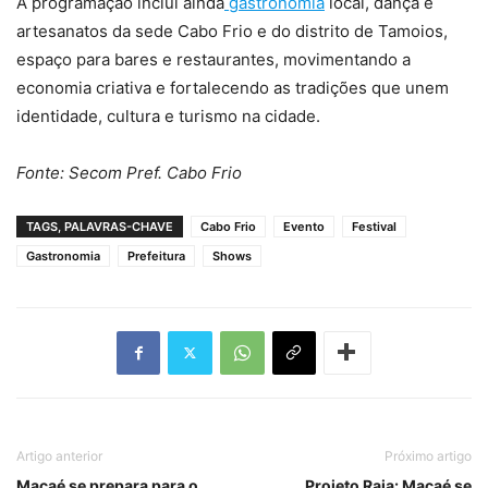
A programação inclui ainda
gastronomia
local, dança e
artesanatos da sede Cabo Frio e do distrito de Tamoios,
espaço para bares e restaurantes, movimentando a
economia criativa e fortalecendo as tradições que unem
identidade, cultura e turismo na cidade.
Fonte: Secom Pref. Cabo Frio
TAGS, PALAVRAS-CHAVE
Cabo Frio
Evento
Festival
Gastronomia
Prefeitura
Shows
Artigo anterior
Próximo artigo
Macaé se prepara para o
Projeto Raia: Macaé se