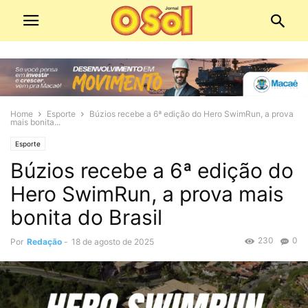
Home
Esporte
Búzios recebe a 6ª edição do Hero SwimRun, a prova
mais bonita...
Esporte
Búzios recebe a 6ª edição do
Hero SwimRun, a prova mais
bonita do Brasil
230
0
Por
Redação
-
18 de agosto de 2025