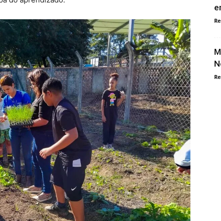
e
Re
M
N
Re