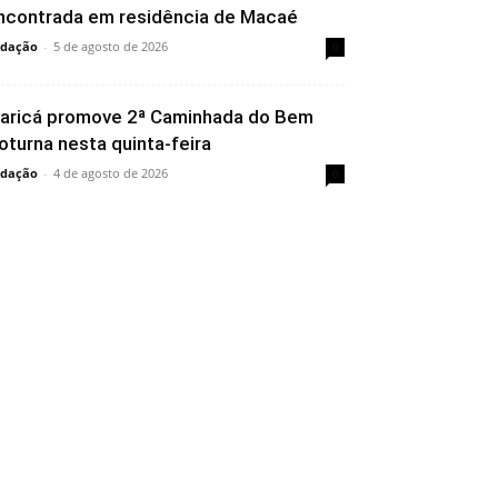
ncontrada em residência de Macaé
dação
-
5 de agosto de 2026
0
aricá promove 2ª Caminhada do Bem
oturna nesta quinta-feira
dação
-
4 de agosto de 2026
0