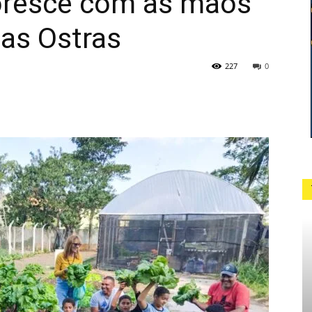
oresce com as mãos
das Ostras
227
0