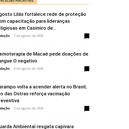
Notícias Recentes
gosto Lilás fortalece rede de proteção
om capacitação para lideranças
eligiosas em Casimiro de...
dação
-
7 de agosto de 2026
0
emoterapia de Macaé pede doações de
angue O negativo
dação
-
6 de agosto de 2026
0
arampo volta a acender alerta no Brasil;
io das Ostras reforça vacinação
reventiva
dação
-
5 de agosto de 2026
0
uarda Ambiental resgata capivara