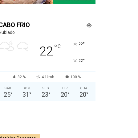
CABO FRIO
Nublado
°
22
°
C
22
°
22
82 %
4.1kmh
100 %
SÁB
DOM
SEG
TER
QUA
25
°
31
°
23
°
20
°
20
°