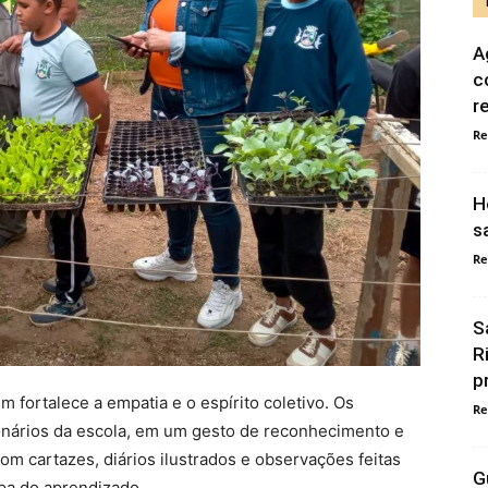
A
c
r
Re
H
s
Re
S
R
p
 fortalece a empatia e o espírito coletivo. Os
Re
onários da escola, em um gesto de reconhecimento e
com cartazes, diários ilustrados e observações feitas
G
apa do aprendizado.