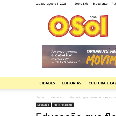
sábado, agosto 8, 2026
Sobre Nós
Expediente
Pub
Jornal
O
Sol
CIDADES
EDITORIAS
CULTURA E LA
Home
Educação
Educação que floresce com as mã
Educação
Meio Ambiente