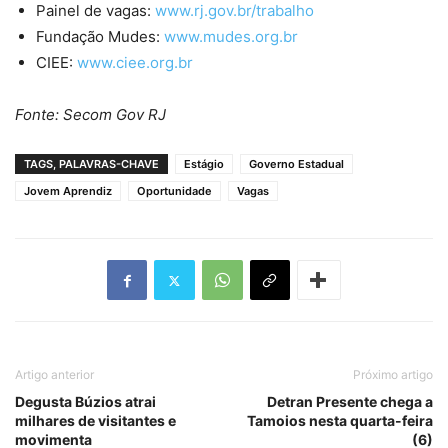
Painel de vagas:
www.rj.gov.br/trabalho
Fundação Mudes:
www.mudes.org.br
CIEE:
www.ciee.org.br
Fonte: Secom Gov RJ
TAGS, PALAVRAS-CHAVE
Estágio
Governo Estadual
Jovem Aprendiz
Oportunidade
Vagas
Artigo anterior
Próximo artigo
Degusta Búzios atrai
Detran Presente chega a
milhares de visitantes e
Tamoios nesta quarta-feira
movimenta
(6)