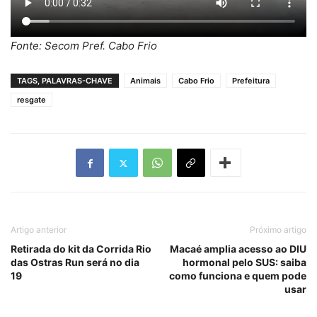
Fonte: Secom Pref. Cabo Frio
TAGS, PALAVRAS-CHAVE
Animais
Cabo Frio
Prefeitura
resgate
Artigo anterior
Próximo artigo
Retirada do kit da Corrida Rio
Macaé amplia acesso ao DIU
das Ostras Run será no dia
hormonal pelo SUS: saiba
19
como funciona e quem pode
usar