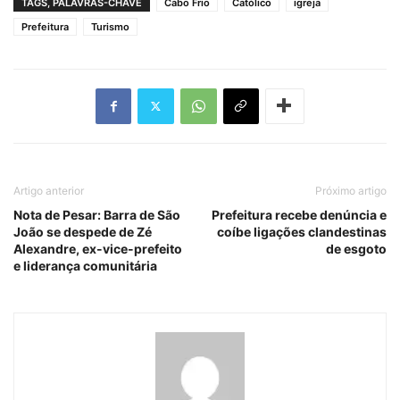
TAGS, PALAVRAS-CHAVE
Cabo Frio
Católico
igreja
Prefeitura
Turismo
Artigo anterior
Próximo artigo
Nota de Pesar: Barra de São
Prefeitura recebe denúncia e
João se despede de Zé
coíbe ligações clandestinas
Alexandre, ex-vice-prefeito
de esgoto
e liderança comunitária