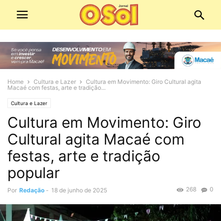
Home
Cultura e Lazer
Cultura em Movimento: Giro Cultural agita
Macaé com festas, arte e tradição...
Cultura e Lazer
Cultura em Movimento: Giro
Cultural agita Macaé com
festas, arte e tradição
popular
268
0
Por
Redação
-
18 de junho de 2025