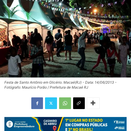
Festa de Santo Antônio em Glicério. Macaé(RJ) - Data: 14/06/2013 -
Fotógrafo: Maurício Porão / Prefeitura de Macaé RJ