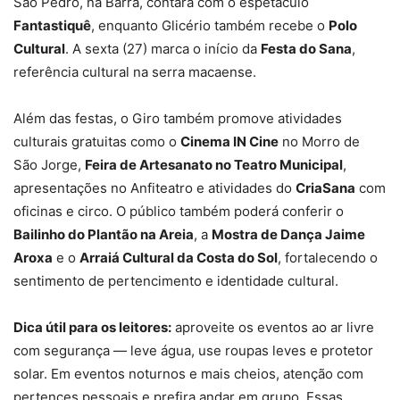
São Pedro, na Barra, contará com o espetáculo
Fantastiquê
, enquanto Glicério também recebe o
Polo
Cultural
. A sexta (27) marca o início da
Festa do Sana
,
referência cultural na serra macaense.
Além das festas, o Giro também promove atividades
culturais gratuitas como o
Cinema IN Cine
no Morro de
São Jorge,
Feira de Artesanato no Teatro Municipal
,
apresentações no Anfiteatro e atividades do
CriaSana
com
oficinas e circo. O público também poderá conferir o
Bailinho do Plantão na Areia
, a
Mostra de Dança Jaime
Aroxa
e o
Arraiá Cultural da Costa do Sol
, fortalecendo o
sentimento de pertencimento e identidade cultural.
Dica útil para os leitores:
aproveite os eventos ao ar livre
com segurança — leve água, use roupas leves e protetor
solar. Em eventos noturnos e mais cheios, atenção com
pertences pessoais e prefira andar em grupo. Essas