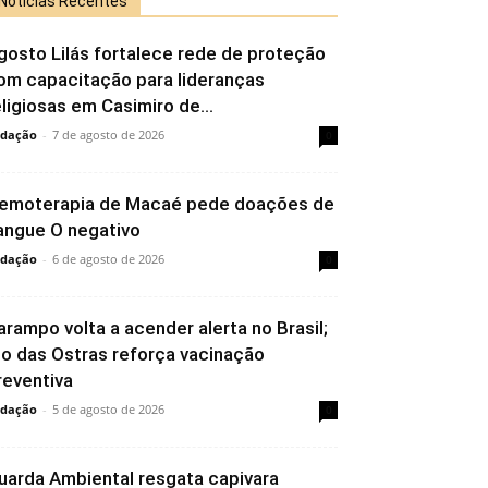
Notícias Recentes
gosto Lilás fortalece rede de proteção
om capacitação para lideranças
eligiosas em Casimiro de...
dação
-
7 de agosto de 2026
0
emoterapia de Macaé pede doações de
angue O negativo
dação
-
6 de agosto de 2026
0
arampo volta a acender alerta no Brasil;
io das Ostras reforça vacinação
reventiva
dação
-
5 de agosto de 2026
0
uarda Ambiental resgata capivara