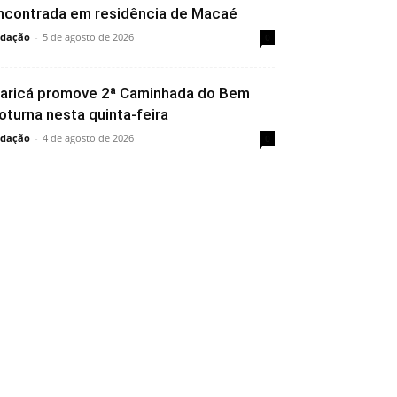
ncontrada em residência de Macaé
dação
-
5 de agosto de 2026
0
aricá promove 2ª Caminhada do Bem
oturna nesta quinta-feira
dação
-
4 de agosto de 2026
0