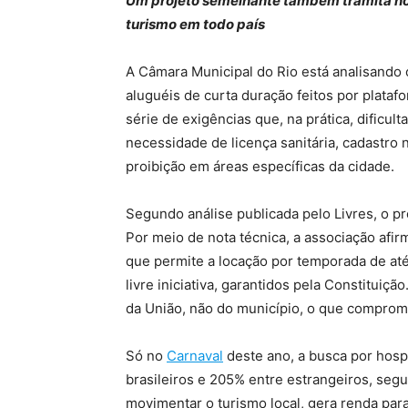
Um projeto semelhante também tramita no
turismo em todo país
A Câmara Municipal do Rio está analisando o
aluguéis de curta duração feitos por plata
série de exigências que, na prática, dificul
necessidade de licença sanitária, cadastro 
proibição em áreas específicas da cidade.
Segundo análise publicada pelo Livres, o p
Por meio de nota técnica, a associação afirm
que permite a locação por temporada de até 9
livre iniciativa, garantidos pela Constituiç
da União, não do município, o que compromet
Só no
Carnaval
deste ano, a busca por hosp
brasileiros e 205% entre estrangeiros, seg
movimentar o turismo local, gera renda para