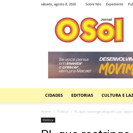
sábado, agosto 8, 2026
Sobre Nós
Expediente
Pub
Jornal
O
Sol
CIDADES
EDITORIAS
CULTURA E LA
Home
Política
PL que restringe aluguéis por apps n
Política