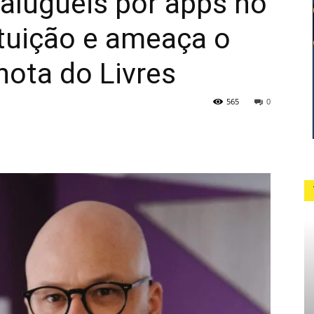
 aluguéis por apps no
ituição e ameaça o
nota do Livres
565
0