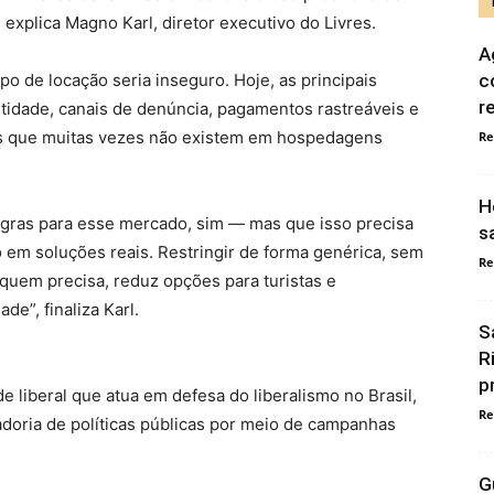
 explica Magno Karl, diretor executivo do Livres.
A
po de locação seria inseguro. Hoje, as principais
c
r
tidade, canais de denúncia, pagamentos rastreáveis e
as que muitas vezes não existem em hospedagens
Re
H
regras para esse mercado, sim — mas que isso precisa
s
oco em soluções reais. Restringir de forma genérica, sem
Re
e quem precisa, reduz opções para turistas e
e”, finaliza Karl.
S
R
p
e liberal que atua em defesa do liberalismo no Brasil,
Re
doria de políticas públicas por meio de campanhas
G