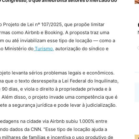
 Congresso, o que amedronta setores o mercado do
 Projeto de Lei nº 107/2025, que propõe limitar
formas como Airbnb e Booking. A proposta traz uma
tam ou até inviabilizam esse tipo de locação — como a
no Ministério do
Turismo,
autorização do síndico e
rojeto levanta sérios problemas legais e econômicos.
a que o texto desrespeita a Lei Federal do Inquilinato,
0 dias, e viola o direito à propriedade privada e à
ão. Além disso, o projeto invade uma competência que é
e a segurança jurídica e pode levar à judicialização.
edagens na cidade via Airbnb subiu 1.000% entre
undo dados da CNN. “Esse tipo de locação ajuda a
 milhares de famílias e incentiva o uso produtivo de