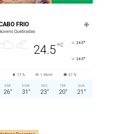
CABO FRIO
Nuvens Quebradas
°
24.5
°
C
24.5
°
24.5
73 %
1.9kmh
67 %
SÁB
DOM
SEG
TER
QUA
26
°
31
°
23
°
20
°
21
°