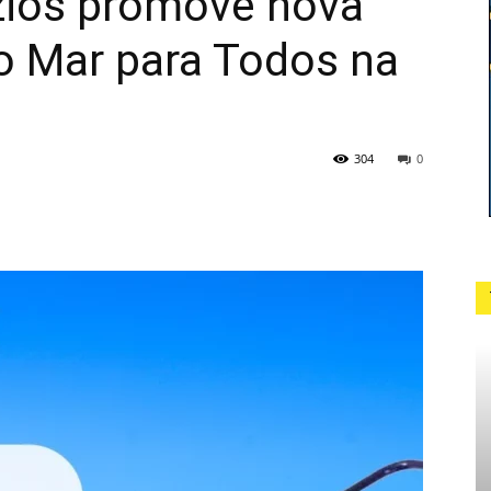
úzios promove nova
o Mar para Todos na
304
0