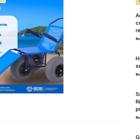
A
c
r
Re
H
s
Re
S
R
p
Re
G