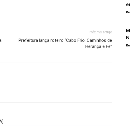
e
Re
M
Próximo artigo
N
a
Prefeitura lança roteiro “Cabo Frio: Caminhos de
Re
Herança e Fé”
A)