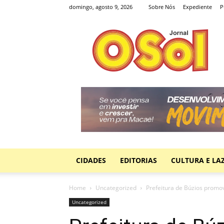
domingo, agosto 9, 2026
Sobre Nós
Expediente
P
Jornal
O
Sol
CIDADES
EDITORIAS
CULTURA E LA
Home
Uncategorized
Prefeitura de Búzios promov
Uncategorized