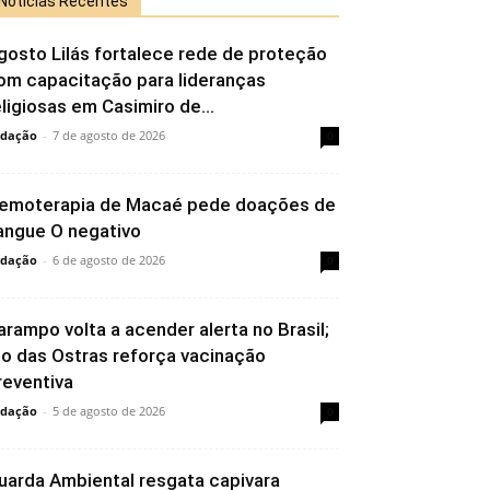
Notícias Recentes
gosto Lilás fortalece rede de proteção
om capacitação para lideranças
eligiosas em Casimiro de...
dação
-
7 de agosto de 2026
0
emoterapia de Macaé pede doações de
angue O negativo
dação
-
6 de agosto de 2026
0
arampo volta a acender alerta no Brasil;
io das Ostras reforça vacinação
reventiva
dação
-
5 de agosto de 2026
0
uarda Ambiental resgata capivara