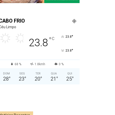
CABO FRIO
Céu Limpo
°
23.8
°
C
23.8
°
23.8
68 %
1.8kmh
0 %
DOM
SEG
TER
QUA
QUI
28
°
23
°
20
°
21
°
25
°