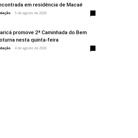
ncontrada em residência de Macaé
dação
-
5 de agosto de 2026
0
aricá promove 2ª Caminhada do Bem
oturna nesta quinta-feira
dação
-
4 de agosto de 2026
0