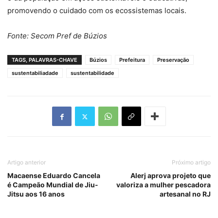
promovendo o cuidado com os ecossistemas locais.
Fonte: Secom Pref de Búzios
TAGS, PALAVRAS-CHAVE
Búzios
Prefeitura
Preservação
sustentabiliadade
sustentabilidade
Artigo anterior
Próximo artigo
Macaense Eduardo Cancela
Alerj aprova projeto que
é Campeão Mundial de Jiu-
valoriza a mulher pescadora
Jitsu aos 16 anos
artesanal no RJ