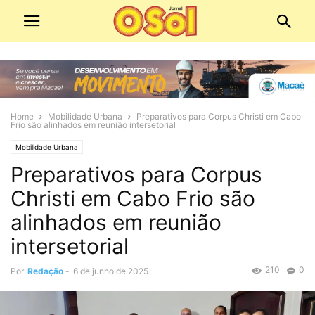
Home
Mobilidade Urbana
Preparativos para Corpus Christi em Cabo
Frio são alinhados em reunião intersetorial
Mobilidade Urbana
Preparativos para Corpus
Christi em Cabo Frio são
alinhados em reunião
intersetorial
210
0
Por
Redação
-
6 de junho de 2025