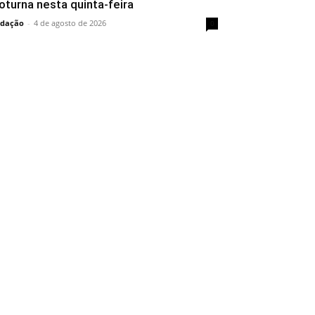
oturna nesta quinta-feira
dação
-
4 de agosto de 2026
0