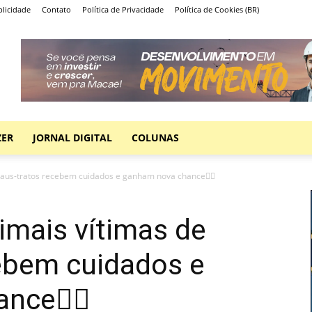
licidade
Contato
Política de Privacidade
Política de Cookies (BR)
ZER
JORNAL DIGITAL
COLUNAS
maus-tratos recebem cuidados e ganham nova chance🐕‍🦺
imais vítimas de
ebem cuidados e
ce🐕‍🦺