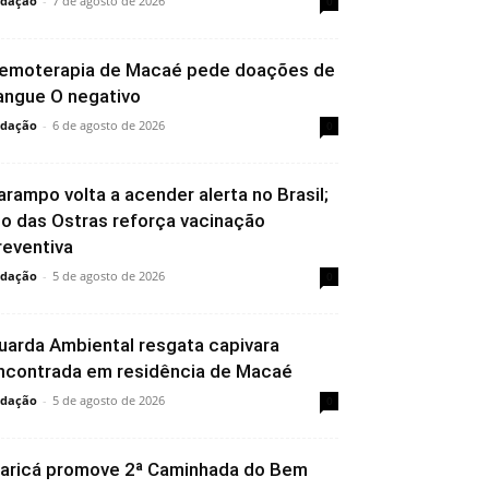
dação
-
7 de agosto de 2026
0
emoterapia de Macaé pede doações de
angue O negativo
dação
-
6 de agosto de 2026
0
arampo volta a acender alerta no Brasil;
io das Ostras reforça vacinação
reventiva
dação
-
5 de agosto de 2026
0
uarda Ambiental resgata capivara
ncontrada em residência de Macaé
dação
-
5 de agosto de 2026
0
aricá promove 2ª Caminhada do Bem