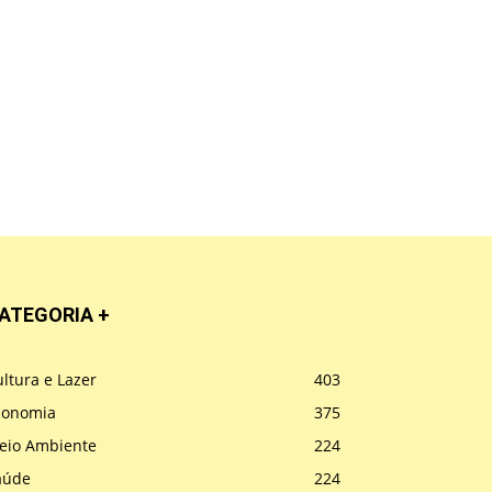
ATEGORIA +
ltura e Lazer
403
conomia
375
eio Ambiente
224
aúde
224