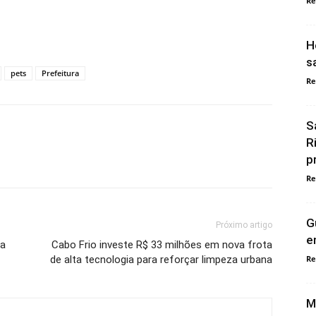
Re
H
s
pets
Prefeitura
Re
S
R
p
Re
G
Próximo artigo
e
ra
Cabo Frio investe R$ 33 milhões em nova frota
de alta tecnologia para reforçar limpeza urbana
Re
M