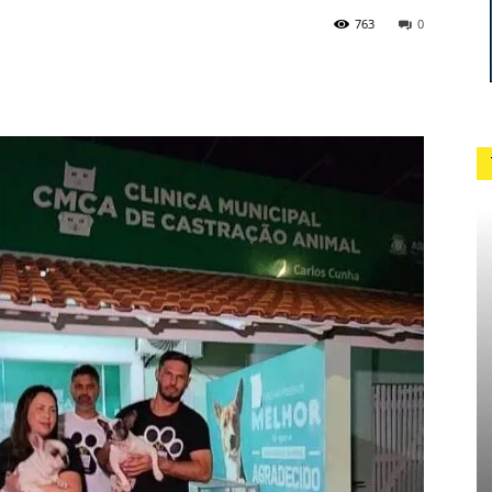
763
0