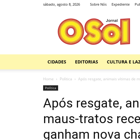
sábado, agosto 8, 2026
Sobre Nós
Expediente
Pub
Jornal
O
Sol
CIDADES
EDITORIAS
CULTURA E LA
Home
Política
Após resgate, animais vítimas de 
Política
Após resgate, an
maus-tratos rec
ganham nova chan