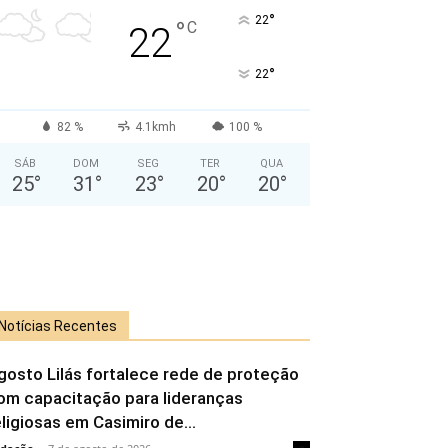
°
22
°
C
22
°
22
82 %
4.1kmh
100 %
SÁB
DOM
SEG
TER
QUA
25
°
31
°
23
°
20
°
20
°
Notícias Recentes
gosto Lilás fortalece rede de proteção
om capacitação para lideranças
eligiosas em Casimiro de...