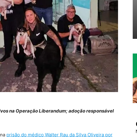
alvos na Operação Liberandum; adoção responsável
 na
prisão do médico Walter Rau da Silva Oliveira por