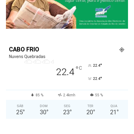
CABO FRIO
Nuvens Quebradas
°
22.4
°
C
22.4
°
22.4
85 %
2.4kmh
55 %
SÁB
DOM
SEG
TER
QUA
25
°
30
°
23
°
20
°
21
°