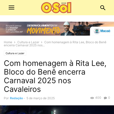
Home
Cultura e Lazer
Com homenagem à Rita Lee, Bloco do Benê
encerra Carnaval 2025 nos...
Cultura e Lazer
Com homenagem à Rita Lee,
Bloco do Benê encerra
Carnaval 2025 nos
Cavaleiros
400
0
Por
Redação
-
5 de março de 2025