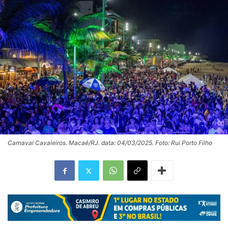
Carnaval Cavaleiros. Macaé/RJ. data: 04/03/2025. Foto: Rui Porto Filho