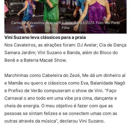
Carnaval Cavaleiros. Macaé/RJ. data: 04/03/2025. Foto: Rui Porto
Filho
Vini Suzano leva clássicos para a praia
Nos Cavaleiros, as atrações foram: DJ Avelar; Cia de Dança
Samara Jardim; Vini Suzano e Banda, além do Bloco do
Benê e a Bateria Macaé Show.
Marchinhas como Cabeleira do Zezé, Me dá um dinheiro aí
e Mamãe eu quero e clássicos como Eva, Baianidade Nagô
e Prefixo de Verão compuseram o show de Vini. “Faço
Carnaval o ano todo em uma vibe pra cima, dançante e
cheia de energia. O meu objetivo é fazer com que as
pessoas se sintam felizes e se conectem umas com as
outras através da música”, declarou Vini Suzano.