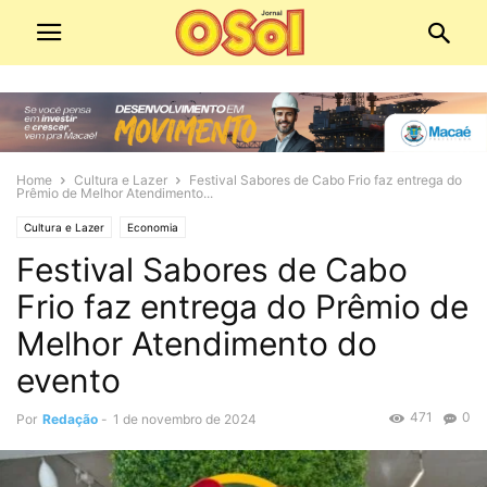
Home
Cultura e Lazer
Festival Sabores de Cabo Frio faz entrega do
Prêmio de Melhor Atendimento...
Cultura e Lazer
Economia
Festival Sabores de Cabo
Frio faz entrega do Prêmio de
Melhor Atendimento do
evento
471
0
Por
Redação
-
1 de novembro de 2024