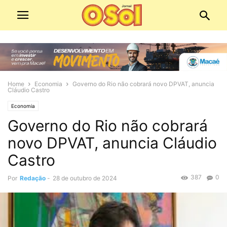
Home
Economia
Governo do Rio não cobrará novo DPVAT, anuncia
Cláudio Castro
Economia
Governo do Rio não cobrará
novo DPVAT, anuncia Cláudio
Castro
387
0
Por
Redação
-
28 de outubro de 2024