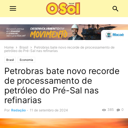
Home
Brasil
Petrobras bate novo recorde de processamento de
petróleo do Pré-Sal nas refinarias
Brasil
Economia
Petrobras bate novo recorde
de processamento de
petróleo do Pré-Sal nas
refinarias
385
0
Por
Redação
-
11 de setembro de 2024