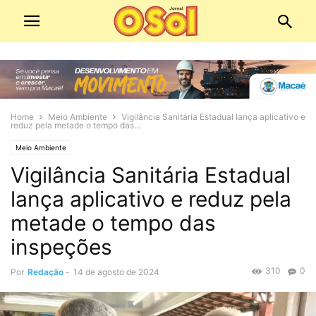
Home
Meio Ambiente
Vigilância Sanitária Estadual lança aplicativo e
reduz pela metade o tempo das...
Meio Ambiente
Vigilância Sanitária Estadual
lança aplicativo e reduz pela
metade o tempo das
inspeções
310
0
Por
Redação
-
14 de agosto de 2024