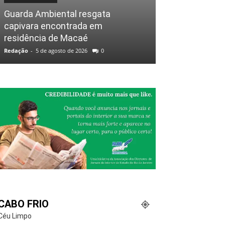
Guarda Ambiental resgata
capivara encontrada em
residência de Macaé
Redação
-
5 de agosto de 2026
0
CABO FRIO
Céu Limpo