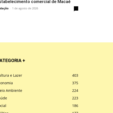
stabelecimento comercial de Macaé
dação
-
1 de agosto de 2026
0
ATEGORIA +
ltura e Lazer
403
conomia
375
eio Ambiente
224
aúde
223
cial
186