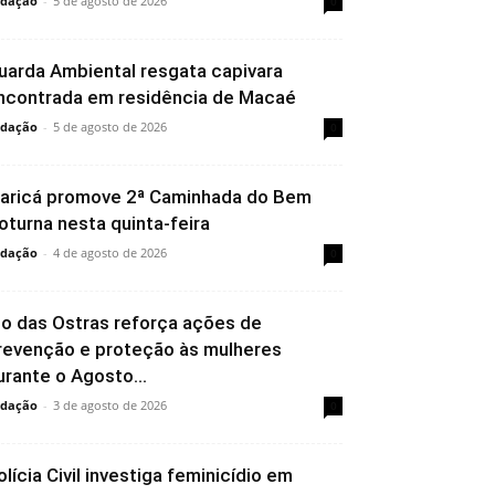
dação
-
5 de agosto de 2026
0
uarda Ambiental resgata capivara
ncontrada em residência de Macaé
dação
-
5 de agosto de 2026
0
aricá promove 2ª Caminhada do Bem
oturna nesta quinta-feira
dação
-
4 de agosto de 2026
0
io das Ostras reforça ações de
revenção e proteção às mulheres
urante o Agosto...
dação
-
3 de agosto de 2026
0
olícia Civil investiga feminicídio em