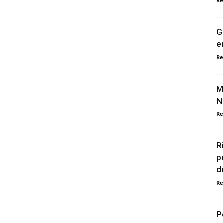
Re
G
e
Re
M
N
Re
R
p
d
Re
P