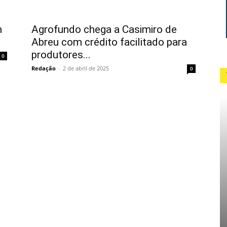
m
Agrofundo chega a Casimiro de
Abreu com crédito facilitado para
produtores...
0
Redação
-
2 de abril de 2025
0