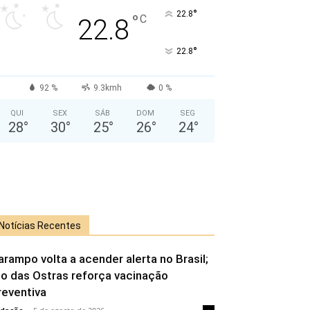
°
22.8
°
C
22.8
°
22.8
92 %
9.3kmh
0 %
QUI
SEX
SÁB
DOM
SEG
28
°
30
°
25
°
26
°
24
°
Notícias Recentes
arampo volta a acender alerta no Brasil;
io das Ostras reforça vacinação
reventiva