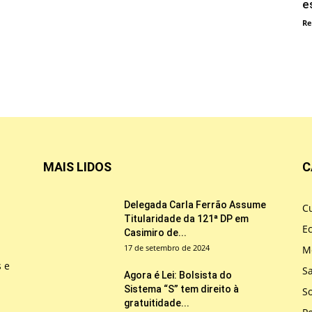
e
Re
MAIS LIDOS
C
Delegada Carla Ferrão Assume
Cu
Titularidade da 121ª DP em
E
Casimiro de...
17 de setembro de 2024
M
s e
S
Agora é Lei: Bolsista do
Sistema “S” tem direito à
So
gratuitidade...