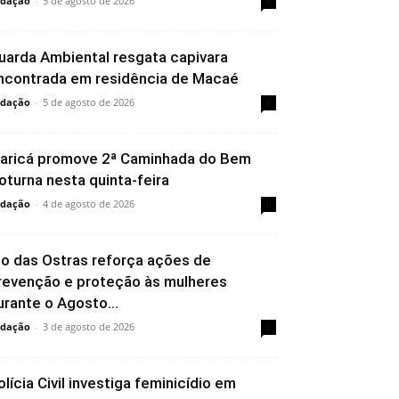
dação
-
5 de agosto de 2026
0
uarda Ambiental resgata capivara
ncontrada em residência de Macaé
dação
-
5 de agosto de 2026
0
aricá promove 2ª Caminhada do Bem
oturna nesta quinta-feira
dação
-
4 de agosto de 2026
0
io das Ostras reforça ações de
revenção e proteção às mulheres
urante o Agosto...
dação
-
3 de agosto de 2026
0
olícia Civil investiga feminicídio em