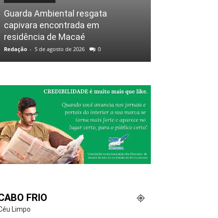
Guarda Ambiental resgata
capivara encontrada em
residência de Macaé
Redação
-
5 de agosto de 2026
0
CABO FRIO
Céu Limpo