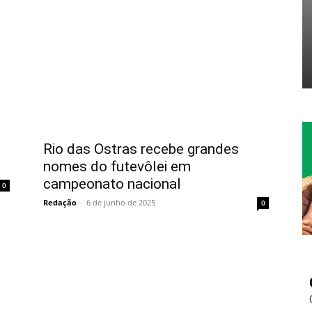
Rio das Ostras recebe grandes
nomes do futevôlei em
campeonato nacional
0
Redação
-
6 de junho de 2025
0