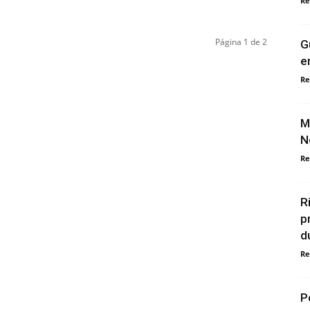
Re
Página 1 de 2
G
e
Re
M
N
Re
R
p
d
Re
P