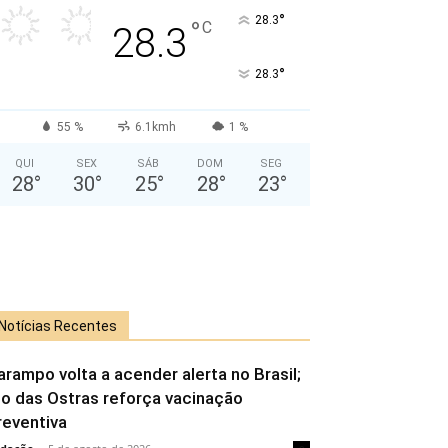
°
28.3
°
C
28.3
°
28.3
55 %
6.1kmh
1 %
QUI
SEX
SÁB
DOM
SEG
28
°
30
°
25
°
28
°
23
°
Notícias Recentes
arampo volta a acender alerta no Brasil;
io das Ostras reforça vacinação
reventiva