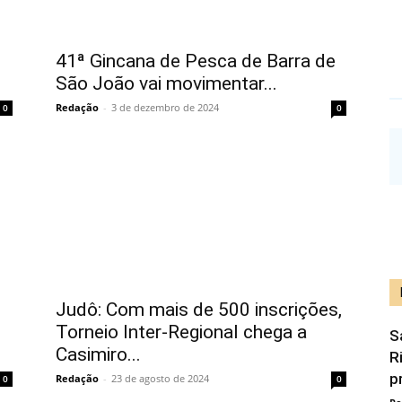
41ª Gincana de Pesca de Barra de
São João vai movimentar...
Redação
-
3 de dezembro de 2024
0
0
Judô: Com mais de 500 inscrições,
Torneio Inter-Regional chega a
S
Casimiro...
R
p
Redação
-
23 de agosto de 2024
0
0