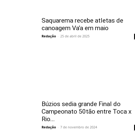
Saquarema recebe atletas de
canoagem Va’a em maio
Redação
-
25 de abril de 2025
Búzios sedia grande Final do
Campeonato 50tão entre Toca x
Rio...
Redação
-
7 de novembro de 2024