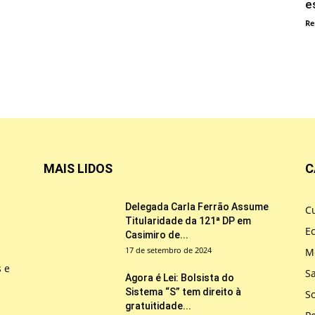
e
Re
MAIS LIDOS
C
Delegada Carla Ferrão Assume
Cu
Titularidade da 121ª DP em
E
Casimiro de...
17 de setembro de 2024
M
s e
S
Agora é Lei: Bolsista do
Sistema “S” tem direito à
So
gratuitidade...