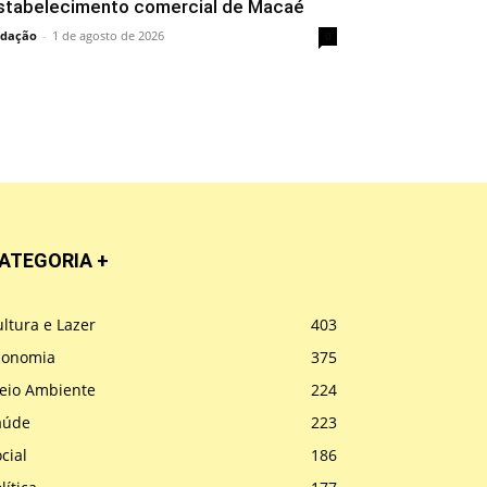
stabelecimento comercial de Macaé
dação
-
1 de agosto de 2026
0
ATEGORIA +
ltura e Lazer
403
conomia
375
eio Ambiente
224
aúde
223
cial
186