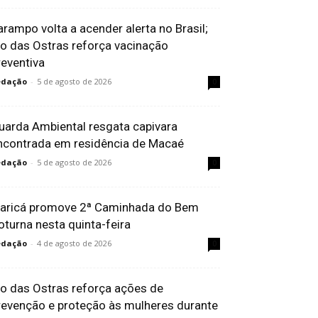
arampo volta a acender alerta no Brasil;
io das Ostras reforça vacinação
reventiva
edação
-
5 de agosto de 2026
0
uarda Ambiental resgata capivara
ncontrada em residência de Macaé
edação
-
5 de agosto de 2026
0
aricá promove 2ª Caminhada do Bem
oturna nesta quinta-feira
edação
-
4 de agosto de 2026
0
io das Ostras reforça ações de
revenção e proteção às mulheres durante