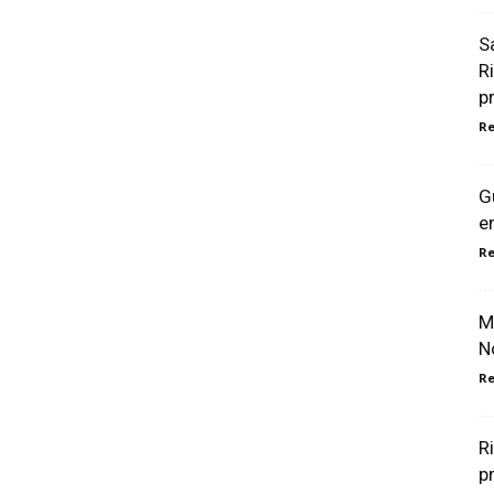
S
R
p
R
G
e
R
M
N
R
R
p