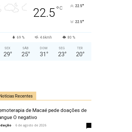
°
22.5
°
C
22.5
°
22.5
69 %
4.6kmh
80 %
SEX
SÁB
DOM
SEG
TER
29
°
25
°
31
°
23
°
20
°
Notícias Recentes
emoterapia de Macaé pede doações de
angue O negativo
edação
-
6 de agosto de 2026
0