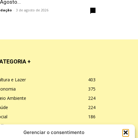
 Agosto...
edação
-
3 de agosto de 2026
0
ATEGORIA +
ltura e Lazer
403
conomia
375
eio Ambiente
224
aúde
224
cial
186
lítica
177
Gerenciar o consentimento
ducação
168