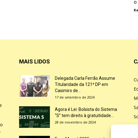
o
R
MAIS LIDOS
C
Delegada Carla Ferrão Assume
Cu
Titularidade da 121ª DP em
E
Casimiro de...
17 de setembro de 2024
M
e
S
Agora é Lei: Bolsista do Sistema
“S” tem direito à gratuitidade...
So
28 de novembro de 2024
ão
Po
s
E