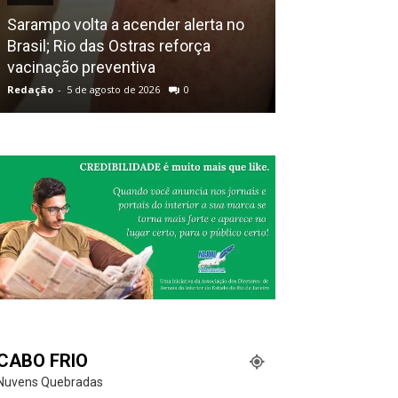
Sarampo volta a acender alerta no
Guarda Ambien
Brasil; Rio das Ostras reforça
encontrada em
vacinação preventiva
Macaé
Redação
-
5 de agosto de 2026
0
Redação
-
5 de ago
CABO FRIO
Nuvens Quebradas