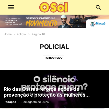
Home
Policial
Página 16
POLICIAL
PATROCINADO
Rio das Ostras reforça ações de
prevenção e proteção às mulheres...
Redação
-
3 de agosto de 2026