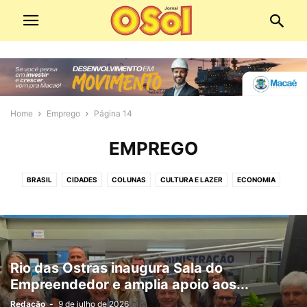
Home
Emprego
Página 14
EMPREGO
BRASIL
CIDADES
COLUNAS
CULTURA E LAZER
ECONOMIA
ECONOMIA E COMÉRCIO
EDIÇÕES DIGITAIS
EDITORIAS
EDUCAÇÃO
EMPREGO
ESPIRITUALIDADE
ESPORTE
MEIO AMBIENTE
MOBILIDADE URBANA
PANORAMA POLÍTICO
PATROCINADO
POLICIAL
POLÍTICA
SAÚDE
SERVIÇOS PÚBLICOS
SOCIAL
Rio das Ostras inaugura Sala do
TECNOLOGIA
VÍDEO
Empreendedor e amplia apoio aos...
Redação
-
9 de julho de 2026