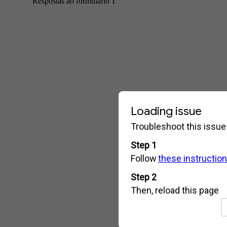
Respostas ao formulário 1
70
71
72
73
74
75
76
77
78
79
80
81
82
83
84
85
86
87
88
89
90
91
92