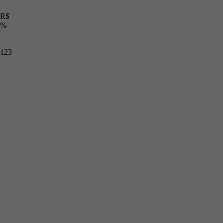
R$
%
123