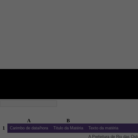
A
B
1
Carimbo de data/hora
Titulo da Matéria
Texto da matéria
A Prefeitura de Rio das Ost