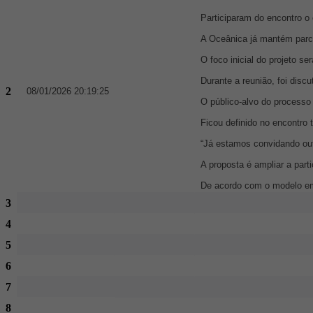
Participaram do encontro o
A Oceânica já mantém parce
O foco inicial do projeto 
Durante a reunião, foi disc
2
08/01/2026 20:19:25
O público-alvo do processo 
Ficou definido no encontro
“Já estamos convidando out
A proposta é ampliar a par
De acordo com o modelo em 
3
4
5
6
7
8